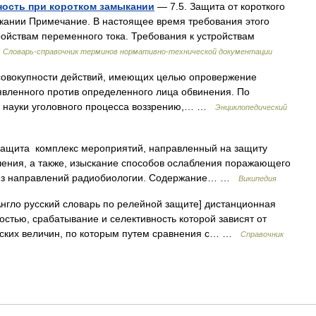
ность при коротком замыкании
— 7.5. Защита от короткого
ыкании Примечание. В настоящее время требования этого
ойствам переменного тока. Требования к устройствам
…
Словарь-справочник терминов нормативно-технической документации
 совокупности действий, имеющих целью опровержение
явленного против определенного лица обвинения. По
й науки уголовного процесса воззрению,… …
Энциклопедический
ащита комплекс мероприятий, направленный на защиту
чения, а также, изыскание способов ослабления поражающего
 из направлений радиобиологии. Содержание… …
Википедия
нгло русский словарь по релейной защите] дистанционная
стью, срабатывание и селективность которой зависят от
ческих величин, по которым путем сравнения с… …
Справочник