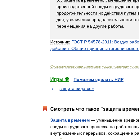
3
.
9
защита
временем:
Уменьшение
вр
производственной
среды
и
трудового
п
продолжительности
их
действия
путем
дня
,
увеличения
продолжительности
от
перемещения
на
другие
работы
.
Источник:
ГОСТ
Р
54578
-
2011:
Воздух
раб
действия
.
Общие
принципы
гигиеническог
Словарь
-
справочник
терминов
нормативно
-
техничес
Игры ⚽
Поможем сделать НИР
защита вида «е»
Смотреть что такое "защита време
Защита временем
— уменьшение вредного
среды и трудового процесса на работающи
внутрисменных перерывов, сокращение ра