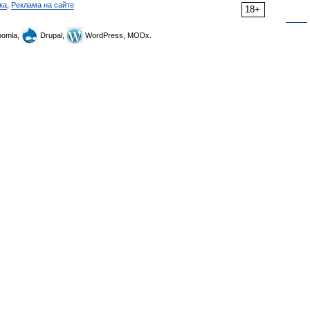
ка
,
Реклама на сайте
18+
omla,
Drupal,
WordPress, MODx.