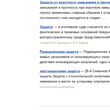
Защита от короткого замыкания и проч
замыкания и прочность при коротком зам
пункта применимы главным образом к устр
постоянного тока находятся в стадии… 
Защита
— в уголовном суде слагается из
фактических и правовых оснований предъ
распространенному среди представителе
словарь Ф.А. Брокгауза и И.А. Ефрона
Радиационная защита
— Радиационная з
живых организмов от ионизирующего излу
действия ионизирующих излучений; одно
дистанционная защита
— [В.А.Семенов А
защита Защита с относительной селективно
измерения в месте ее установки электри
технического переводчика