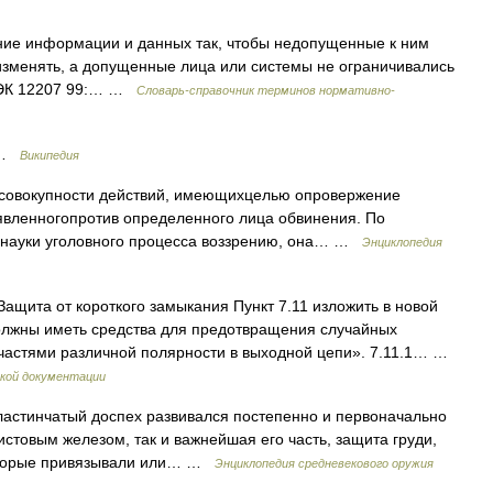
ение информации и данных так, чтобы недопущенные к ним
 изменять, а допущенные лица или системы не ограничивались
/МЭК 12207 99:… …
Словарь-справочник терминов нормативно-
 …
Википедия
з совокупности действий, имеющихцелью опровержение
явленногопротив определенного лица обвинения. По
 науки уголовного процесса воззрению, она… …
Энциклопедия
Защита от короткого замыкания Пункт 7.11 изложить в новой
должны иметь средства для предотвращения случайных
частями различной полярности в выходной цепи». 7.11.1… …
кой документации
инчатый доспех развивался постепенно и первоначально
стовым железом, так и важнейшая его часть, защита груди,
которые привязывали или… …
Энциклопедия средневекового оружия