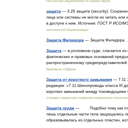
Российская энциклопедия по охране труда
защита
— 3.25 защита (security): Сохран
лица или системы не могли их читать или
в доступе к ним. Источник: ГОСТ Р ИСО
технической документации
Защита Филидора
— Защита Филидора
Защита
— в уголовном суде, слагается и
фактических и правовых оснований предъ
распространенному средипредставителей
Брокгауза и Ефрона
Защита от короткого замыкания
— 7.11 
редакции: «7.11 Шинопроводы класса III 
коротких замыканий между токоведущими 
Словарь-справочник терминов нормативно-техничес
Защита груди
— Подобно тому как пласт
лишь отдельные части тела защищались ли
образовывалась из отдельных пластин, 