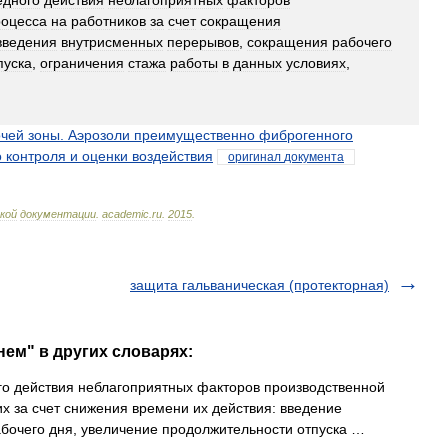
едного
действия
неблагоприятных
факторов
роцесса
на
работников
за
счет
сокращения
введения
внутрисменных
перерывов
,
сокращения
рабочего
пуска
,
ограничения
стажа
работы
в
данных
условиях
,
очей
зоны
.
Аэрозоли
преимущественно
фиброгенного
о
контроля
и
оценки
воздействия
оригинал
документа
кой
документации
.
academic
.
ru
.
2015
.
защита гальваническая (протекторная)
нем" в других словарях:
 действия неблагоприятных факторов производственной
х за счет снижения времени их действия: введение
бочего дня, увеличение продолжительности отпуска …